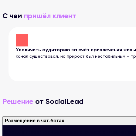
С чем
пришёл клиент
Увеличить аудиторию за счёт привлечения живы
Канал существовал, но прирост был нестабильным — тр
Решение
от SocialLead
Размещение в чат-ботах
Запустили трафик из релевантных источников с нужными пар