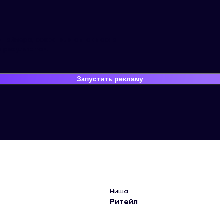
итейлера, сократили отток после
 результатам.
Запустить рекламу
Ниша
Ритейл