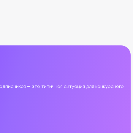
одписчиков
— это
типичная ситуация для конкурсного