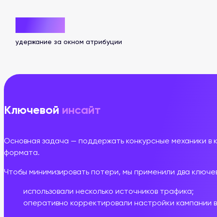
62,44%
удержание за окном атрибуции
Ключевой
инсайт
Основная задача — поддержать конкурсные механики в 
формата.
Чтобы
минимизировать
потери,
мы
применили
два
ключе
использовали
несколько
источников
трафика
;
оперативно
корректировали
настройки
кампании
в