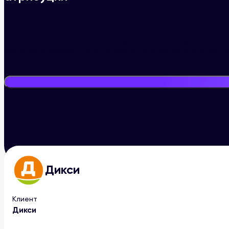
Привели живую аудиторию в Telegram-канал федерального р
конкурсных механик и предоставили прозрачную аналитику по
Дикси
Главная
/
Кейсы
/
Кейс “Дикси”
Клиент
Дикси