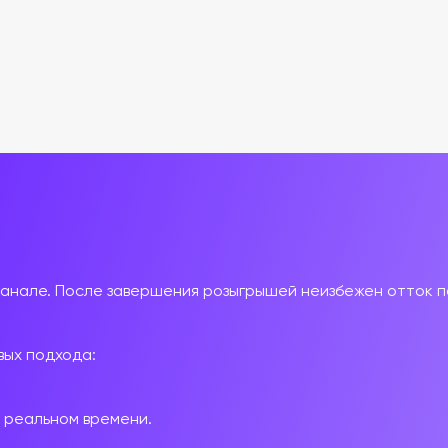
канале.
П
осле
завершения
розыгрышей
неизбежен
отток
п
вых
подхода:
реальном
времени.