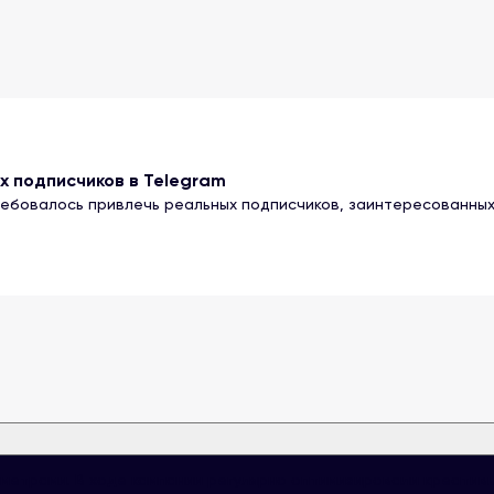
х подписчиков в Telegram
ебовалось привлечь реальных подписчиков, заинтересованных
аметрами. В ходе кампании регулярно оптимизировали креатив