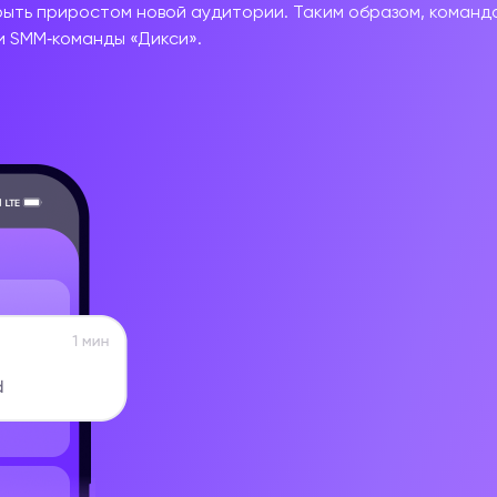
крыть приростом новой аудитории
.
Таким образом,
команд
и
SMM‑команды
«Дикси».