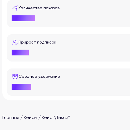
Количество показов
+958 170
Прирост подписок
+1 942
Среднее удержание
62,44%
Главная
/
Кейсы
/
Кейс “Дикси”