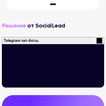
Решение
от SocialLead
Telegram чат-боты
Основной инструмент привлечения — реклама через чат-
боты в Telegram. Таргетинг был настроен на жителей
крупных городов России: путешественников, которые
покупают авиабилеты и бронируют отели самостоятельно,
чувствительных к скидкам и спецпредложениям. Модель
оплаты — CPF с окном атрибуции 48 часов: оплата только за
тех, кто остался в канале спустя двое суток.