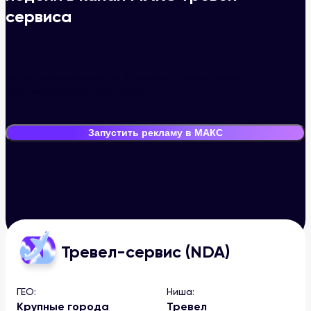
сервиса
Запустили кампанию за 24 часа и привели живую,
подтверждённую аудиторию.
Запустить рекламу в МАКС
Тревел-сервис (NDA)
Главная
/
Кейсы
/
Кейс NDA для тревел сервиса
ГЕО:
Ниша:
Крупные города
Тревел