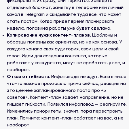
фиксировать их сразу, они теряются. Заведите
отдельный блокнот, заметку в телефоне или личный
канал в Telegram и скидывайте туда всё, что может
стать постом. Когда придёт время планировать
неделю, половина работы уже будет сделана.
Копирование чужих контент-планов
. Шаблоны и
образцы полезны как ориентир, но не как основа. У
каждого канала своя аудитория, свои цели и свой
голос. Идеи для создания контента, которые
работают у конкурента, могут не сработать у вас, и
наоборот.
Отказ от гибкости
. Инфоповоды не ждут. Если в нише
что-то важное произошло прямо сейчас, реакция на
это ценнее запланированного поста про «5
советов». Контент-план задаёт направление, но не
лишает гибкости. Появился инфоповод — реагируйте.
Изменились приоритеты, значит, пора перестроить
план. Помните: контент-план работает на вас, а не
наоборот